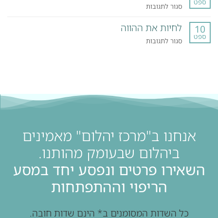
ספט
אישי
על
סגור לתגובות
–
תאוריית
המסע
לחיות את ההווה
הגלים
10
האישי
ספט
על
סגור לתגובות
של
לחיות
דני
את
ההווה
אנחנו ב"מרכז יהלום" מאמינים
ביהלום שבעומק מהותנו.
השאירו פרטים ונפסע יחד במסע
הריפוי וההתפתחות
כל השדות המסומנים ב* הינם שדות חובה.