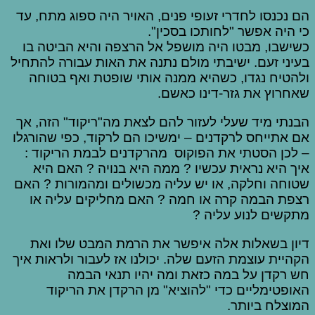
הם נכנסו לחדרי זעופי פנים, האויר היה ספוג מתח, עד
כי היה אפשר "לחותכו בסכין".
כשישבו, מבטו היה מושפל אל הרצפה והיא הביטה בו
בעיני זעם. ישיבתי מולם נתנה את האות עבורה להתחיל
ולהטיח נגדו, כשהיא ממנה אותי שופטת ואף בטוחה
שאחרוץ את גזר-דינו כאשם.
הבנתי מיד שעלי לעזור להם לצאת מה"ריקוד" הזה, אך
אם אתייחס לרקדנים – ימשיכו הם לרקוד, כפי שהורגלו
– לכן הסטתי את הפוקוס מהרקדנים לבמת הריקוד :
איך היא נראית עכשיו ? ממה היא בנויה ? האם היא
שטוחה וחלקה, או יש עליה מכשולים ומהמורות ? האם
רצפת הבמה קרה או חמה ? האם מחליקים עליה או
מתקשים לנוע עליה ?
דיון בשאלות אלה איפשר את הרמת המבט שלו ואת
הקהיית עוצמת הזעם שלה. יכולנו אז לעבור ולראות איך
חש רקדן על במה כזאת ומה יהיו תנאי הבמה
האופטימליים כדי "להוציא" מן הרקדן את הריקוד
המוצלח ביותר.