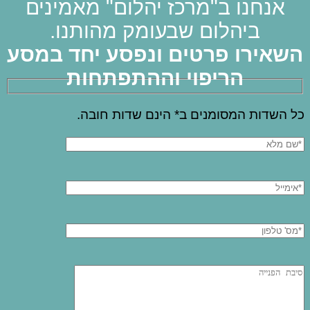
אנחנו ב"מרכז יהלום" מאמינים
ביהלום שבעומק מהותנו.
השאירו פרטים ונפסע יחד במסע
הריפוי וההתפתחות
כל השדות המסומנים ב* הינם שדות חובה.