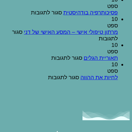
טיפולי
ספט
זוגי
על
פסיכותרפיה בודהיסטית
סגור לתגובות
בטבע
פסיכותרפיה
10
בודהיסטית
ספט
מרתון טיפולי אישי – המסע האישי של דני
סגור
על
לתגובות
מרתון
10
טיפולי
ספט
אישי
על
תאוריית הגלים
סגור לתגובות
–
תאוריית
10
המסע
הגלים
ספט
האישי
על
לחיות את ההווה
סגור לתגובות
של
לחיות
דני
את
ההווה