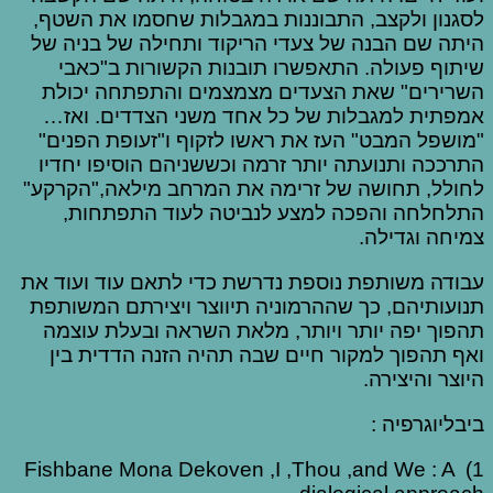
לסגנון ולקצב, התבוננות במגבלות שחסמו את השטף,
היתה שם הבנה של צעדי הריקוד ותחילה של בניה של
שיתוף פעולה. התאפשרו תובנות הקשורות ב"כאבי
השרירים" שאת הצעדים מצמצמים והתפתחה יכולת
אמפתית למגבלות של כל אחד משני הצדדים. ואז…
"מושפל המבט" העז את ראשו לזקוף ו"זעופת הפנים"
התרככה ותנועתה יותר זרמה וכששניהם הוסיפו יחדיו
לחולל, תחושה של זרימה את המרחב מילאה,"הקרקע"
התלחלחה והפכה למצע לנביטה לעוד התפתחות,
צמיחה וגדילה.
עבודה משותפת נוספת נדרשת כדי לתאם עוד ועוד את
תנועותיהם, כך שההרמוניה תיווצר ויצירתם המשותפת
תהפוך יפה יותר ויותר, מלאת השראה ובעלת עוצמה
ואף תהפוך למקור חיים שבה תהיה הזנה הדדית בין
היוצר והיצירה.
ביבליוגרפיה :
1) Fishbane Mona Dekoven ,I ,Thou ,and We : A