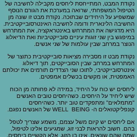
נקודת המבט, המתייחסת ליחסים מקבילה לחשיבה של
הטיפול המשפחתי, שרואה במערכת את הגורם הנוסף
שמשפיע על היחידים שבתוכה. נקודת מבט זו שונה מן
החשיבה הלינארית ודומה לחשיבה האינטרסובייקטיבית.
היא מדגישה את המתרחש באינטראקציה, את המתרחש
במיפגש בין שני זוגות עיניים סובייקטיביות ואת הדיאלוג
הנוצר במרחב שבין עולמות של שני אנשים.
נקודת מבט זו מסבירה מציאות סובייקטיבית כתוצר של
המתרחש במרחב שבין הסובייקטים, תוך דיאלוג
אינטרסובייקטיבי, לתוכו שני הצדדים תורמים את יכולתם
האמפטית, או מקשים בכשלים אמפטים.
ליחסים יש כוח על היחיד, במידה לא פחותה מן הכוח
שיש ליחיד על היחסים. כשהיחסים טובים האנשים
"מתמלאים" ומתפקדים טוב יותר. כשהיחסים
קונפליקטואלים ה- WELL BEING של האנשים נפגם.
אם ליחסים יש קיום משל עצמם, משמע שצריך לטפל
בהם. חשוב להראות לבני זוג, שמגיעים אלינו לטיפול,
שמה שהם שונאים, אינו בן הזוג, אלא הקשיים ביחסים,