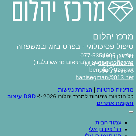
מרכז יהלום
טיפול פסיכולוגי - בפרט בזוג ובמשפחה
טלפון:
077-5354805
דר' ציון בן אלי
המרי 7, רמת השרון (בתיאום מראש בלבד)
050-5386679
חני סגמן בן אלי M.A
beneliz@013.net
050-7375576
hanisegman@013.net
מדיניות פרטיות
|
הצהרת נגישות
כל הזכויות שמורות למרכז יהלום 2026 ©
DSD עיצוב
והקמת אתרים
עמוד הבית
דר' ציון בן אלי
חני סגמן בן אלי