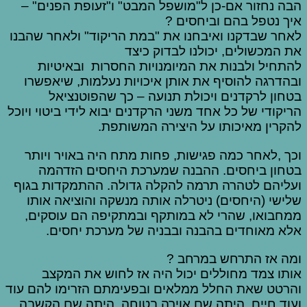
הבה נחזור אם-כן ל"מושפל המבט" ו"זעופת הפנים" –
איך נטפל בהם וביחסים ?
לאחר שבדקנו ואיבחנו את "במת הריקוד" ולאחר שהבנו
את המכשולים, יכולנו לבדוק כיצד
להתחיל ולבנות את המיומנויות החסרות ובאיטיות
ובהדרגה להוסיף את אותן איכויות נעלמות, שיאפשרו
בטחון לרקדנים ויכולת תנועה – כך שהפוטנציאל
הריקודי של כל אחד משני הרקדנים יבוא לידי ביטוי ויוכל
להקרין מאיכותו על היצירה המשותפת.
וכך ,לאחר כמה פגישות, פחות מתח היה באויר ויותר
בטחון ביחסים. ההבנה שמערכת היחסים הזדהמה
ועליהם לטהרה תרמה להקלה גדולה. ההתמקדות בגוף
שלישי (היחסים) ניטרלה אותה מנשקה והוציאה אותו
ממחבואו, שהרי לא במותקף ובמתקיפה הם עוסקים,
אלא מאוחדים בהבנה ובבניה של מערכת יחסים.
ומה אז התרחש במרחב ?
אותו צמד מחוללים יכול היה אז לחוש את המקצב
והרטט שאת החלל ממלאים ובפעימתם הזרימו להם עוד
ועוד חיים. היתה שם אוירה בטוחה, היתה שם הקשבה