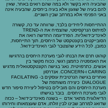
שהבעיה היא בקשר ולא במה שהם רואים באחר, שאין
להם בעיה של שגעון אלא בעיה ביחסים, שהבעיה אינה
באני הפנימי אלא במרחב שבין השניים.
ההתייחסות ליחידים בלבד, שרווחה עד כה, קשורה
למיתוס הנרקסיסטי, שהצמיח את ה-TREND
לאינדיבידואליות. הפרדיגמה החדשה רואה את
הסובייקטים בקונטקסט של היחסים, תוך התייחסות,
כמובן, לכל הידע שהצטבר לגבי האינדיבידואל.
קוהוט תרם את הבנתו לגבי מערכת היחסים בהדגישו
את האמפטיה כחמצן רגשי, ככוח מקשר בין
אנשים, כתרפויטית. נאג‘ בגישה הקונטקסטואלית מדגיש
CARING ו-CONCERN. אנדרסון
ואחרים בגישה הנרטיבית עוסקים ב-FACILATING
DIALOGUE כיצירה משותפת של
מערכת היחסים והם מובילים בטיפול ליצירת סיפור חדש
לגבי מערכת היחסים. בובר בגישתו
הדיאלוגית מתאר אדם – בשונה מאינדיבידואל – ככזה
שדואג למרחב שבינו לבין זולתו, אדם שעצמאותו וחירותו