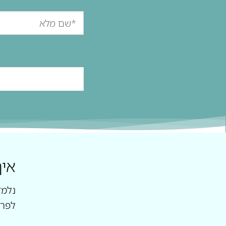
איך
נלמד
לפרט