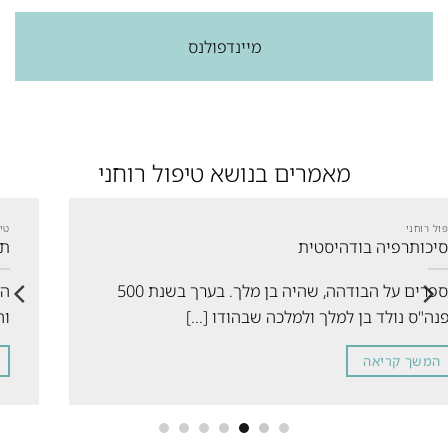
מיינדפולנס
מאמרים בנושא טיפול רוחני
טיפול רוחני להאטת קצב החיים
תאוריית הגלים
ספרים על הבודהה, שהיה בן מלך. בערך בשנת 500
הרגשות, שאנו חווים, מופיעים ונעלמים. כך גם 
והמחשבות – עולות ויורדות, סוערות ומתונות – [..
המשך קריאה