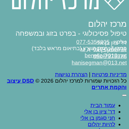
מרכז יהלום
טיפול פסיכולוגי - בפרט בזוג ובמשפחה
טלפון:
077-5354805
דר' ציון בן אלי
המרי 7, רמת השרון (בתיאום מראש בלבד)
050-5386679
חני סגמן בן אלי M.A
beneliz@013.net
050-7375576
hanisegman@013.net
מדיניות פרטיות
|
הצהרת נגישות
כל הזכויות שמורות למרכז יהלום 2026 ©
DSD עיצוב
והקמת אתרים
עמוד הבית
דר' ציון בן אלי
חני סגמן בן אלי
להיות יהלום