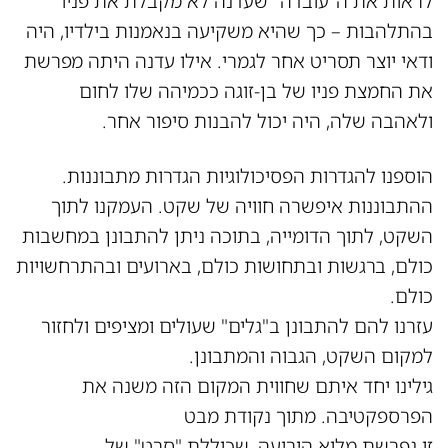
לראות את ה"עובדה" שעדנה לא מקבלת את פניו
בהתלהבות – כך שהיא משקיעה בנאמנות בילדיו, היה
ודאי יוצר תסריט אחר לגמרי. אילו עדנה היתה מפרשת
את החמצת פניו של בן-זוגה ככמיהה שלו לחום
ולאהבה שלה, היה יכול להבנות סיפור אחר.
הוספנו להגדרות הפסיכולוגיות הגדרות מתבוננות.
ההתבוננות איפשרה חוויה של שקט. העמקנו לתוך
השקט, לתוך הדומייה, בתוכה ניתן להתבונן במחשבות
כולם, ברגשות ובתחושות כולם, בארועים ובהתרחשויות
כולם.
עזרנו להם להתבונן ב"גלים" שעולים ומציפים ולחזור
למקום השקט, הגבוה והמתבונן.
גילינו יחד איתם שחווית המקום הזה משנה את
הפרספקטיבה. מתוך נקודת מבט
זו נפרשת מלוא היריעה, שכוללת "סרט" של