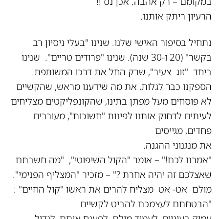
במקומם – רק אהבה. אכן נס !!
הרעיון ריתק אותנו.
נתחיל בסיפור האישי שלנו. שנינו "בעלי ניסיון רב
בקשר" (20 ו-30 שנה). שנינו "פרודים טריים". שנינו
ביחד "זוג צעיר", שרק החל את דרכו המשותפת.
הספקנו כבר לגלות, את מה שידענו מראש, שהקשיים
לא פוסחים מעל מפתן בתינו, שהקונפליקטים מצליחים
לעיתים לדחוק אותנו לפינות "חשוכות", מעוררים
פחדים, מגייסים
את מנגנוני ההגנה.
"אמרנו לכם!" – אומר "הקול השיפוטי", "מה חשבתם
שאצלכם זה יהיה אחרת ?" – מזכיר "המצליף הפנימי".
מולם אט- אט מצליח להרים את ראשו "קול החיים" :
"הבטחתם לעצמכם להביט לקשיים
עמוק בעיניים, לעמוד מולם, לפענח אותם, לגדול