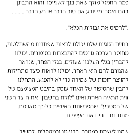
כמה התמזל מזלך שאת בנך לא גייסו. והוא התבונן
בהם ואמר: מי יודע אם טוב הדבר או רע הדבר………..
."להמיס את גבולות הכלא":
בחיים הזוגיים שלנו יכולנו לראות שפחדים מהשתלטות,
מחוסר הערכה גורמים להתבצרות בסיפורים. יכולנו
להבחין בגלי העלבון שעולים, בגלי הפחד, שנראה
שהגורם להם הוא האחר. יכולנו לראות כיצד מתחילות
להווצר חומות של שמירה כדי לא להפגע. התחלנו
להבין שהסיפור של האחד עוסק בהיבט המצומצם של
זוית הראיה האחת ואינו "לוקח בחשבון" את ה"צד השני
של המטבע", שהפרשנות האישית כל-כך מאוימת,
מתגוננת. חווינו את העייפות.
שמנו לעצמנו כמטרה, כבני-זוג וכמטפלים, להשיל