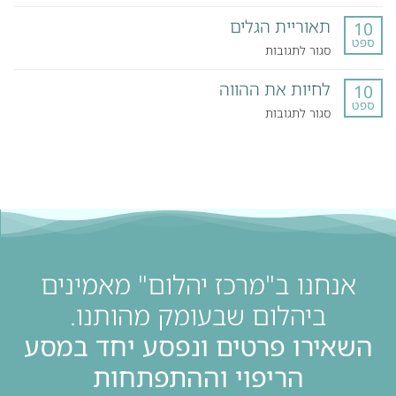
מרתון
תאוריית הגלים
טיפולי
10
ספט
אישי
על
סגור לתגובות
–
תאוריית
המסע
לחיות את ההווה
הגלים
10
האישי
ספט
על
סגור לתגובות
של
לחיות
דני
את
ההווה
אנחנו ב"מרכז יהלום" מאמינים
ביהלום שבעומק מהותנו.
השאירו פרטים ונפסע יחד במסע
הריפוי וההתפתחות