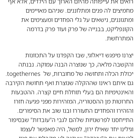
רואים את עייפותה מהיום הארוך עם הילדים, אלא אף
מחמיצים לה פנים ומתלוננים. שניהם מאויימים
ומתגוננים, נישאים על גלי הפחדים ומעצימים את
הקונפליקט, בבנייה של פרק ועוד פרק בדרמה
המתרחשת.
יצרנו מיפגש דיאלוגי, שבו הקפדנו על התכוונות
והקשבה מלאה, כך שנוצרה הבנה עמוקה. נבנתה
יכולת הכלה ותחושה של מחוברות, של togethernes.
גם איתם ראינו שההקלה שנוצרת ואף תחושת הקירבה
והאינטימיות הם בעלי תוחלת חיים קצרה. ההטבעות
החרוטות מן ההסטוריה, המזהירות מפני פגיעה חזרו
והזהירו והפחדים התעוררו ובנו שוב את הסיפורים.
התייחסנו לפרשנויות שלהם לגבי ה"עובדות" שבסיפור
וגילינו יחד שאילו ירון, למשל, היה מאפשר לעצמו