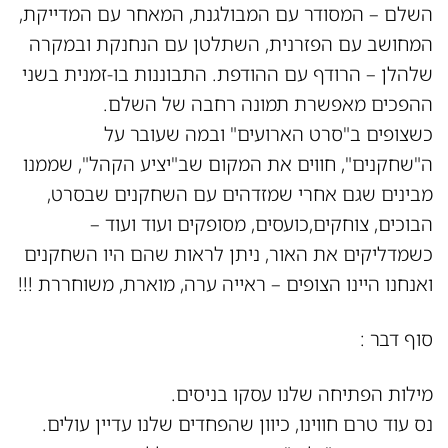
השלם – המסודר עם המבולגנת, המאחר עם המדייקת,
המחושב עם הפזרנית, השתלטן עם הנחנקת ובמקרה
שלהלן – הרודף עם ההודפת. התבוננות בו-זמנית בשני
ההפכים מאפשרת תמונה רחבה של השלם.
כשצופים ב"סרט הארועים" ובמה שעובר על
ה"שחקנים", חווים את המקום שב"יציע הקהל", שממנו
מבינים שגם אחרי שמזדהים עם השחקנים שבסרט,
הבוכים, צוחקים,כועסים, מסופקים ועוד ועוד –
כשמדליקים את האור, ניתן לראות שהם היו השחקנים
ואנחנו היינו הצופים – ראייה ערה, מוארת, משוחררת !!!
סוף דבר :
מילות הפתיחה שלנו עסקו בניסים.
נס עוד טרם חווינו, כיוון שהפחדים שלנו עדיין עולים.