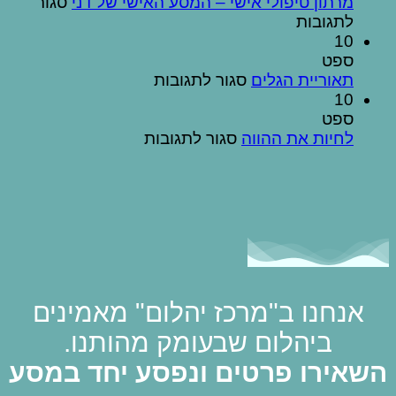
מרתון טיפולי אישי – המסע האישי של דני
סגור
על
לתגובות
מרתון
10
טיפולי
ספט
אישי
על
תאוריית הגלים
סגור לתגובות
–
תאוריית
10
המסע
הגלים
ספט
האישי
על
לחיות את ההווה
סגור לתגובות
של
לחיות
דני
את
ההווה
אנחנו ב"מרכז יהלום" מאמינים
ביהלום שבעומק מהותנו.
השאירו פרטים ונפסע יחד במסע