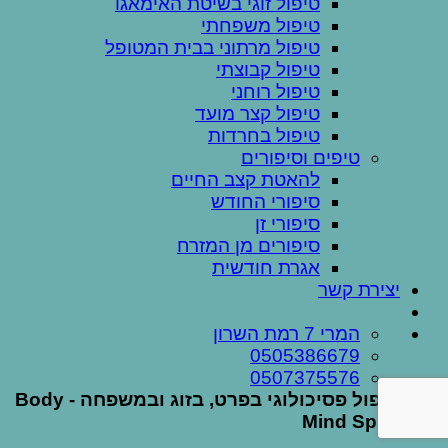
טיפול זוגי בשיטת האימאגו
טיפול משפחתי
טיפול מרתוני בבית המטופל
טיפול קבוצתי
טיפול רוחני
טיפול קצר מועד
טיפול בחרדות
טיפים וסיפורים
להאטת קצב החיים
סיפורי החודש
סיפורי זן
סיפורים מן המזרח
אגרת חודשית
יצירת קשר
המרי 7 רמת השרון
0505386679
0507375576
טיפול פסיכולוגי בפרט, בזוג ובמשפחה - Body
Mind Spirit