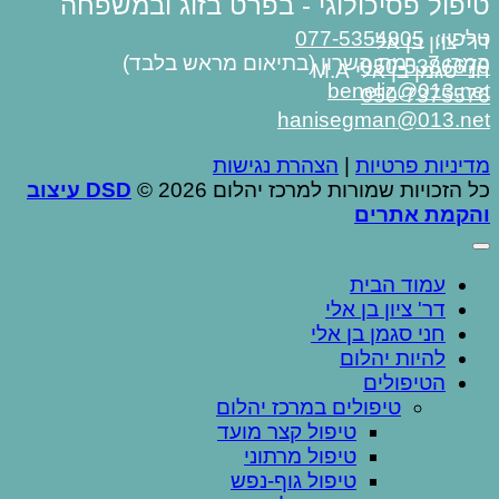
טיפול פסיכולוגי - בפרט בזוג ובמשפחה
טלפון:
077-5354805
דר' ציון בן אלי
המרי 7, רמת השרון (בתיאום מראש בלבד)
050-5386679
חני סגמן בן אלי M.A
beneliz@013.net
050-7375576
hanisegman@013.net
מדיניות פרטיות
|
הצהרת נגישות
כל הזכויות שמורות למרכז יהלום 2026 ©
DSD עיצוב
והקמת אתרים
עמוד הבית
דר' ציון בן אלי
חני סגמן בן אלי
להיות יהלום
הטיפולים
טיפולים במרכז יהלום
טיפול קצר מועד
טיפול מרתוני
טיפול גוף-נפש