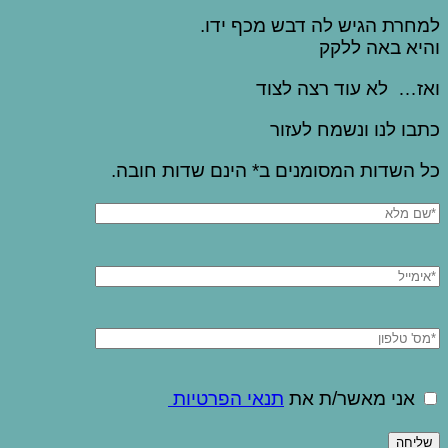
למחרת הגיש לה דבש מכף ידו.
והיא באה ללקק
ואז… לא עוד רצה לצוד
כתבו לנו ונשמח לעזור
כל השדות המסומנים ב* הינם שדות חובה.
אני מאשר/ת את
תנאי הפרטיות