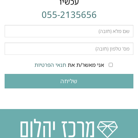
055-2135656
אני מאשר/ת את
תנאי הפרטיות
מרכז יהלום