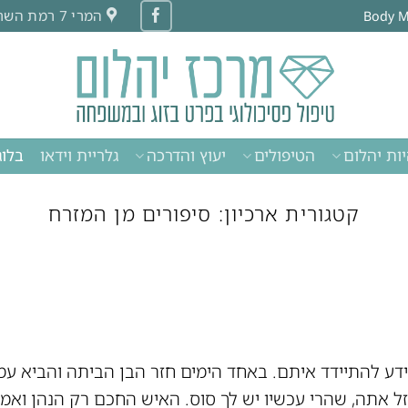
המרי 7 רמת השרון
ות יהלום
הטיפולים
יעוץ והדרכה
גלריית וידאו
בלוג
קטגורית ארכיון:
סיפורים מן המזרח
ידע להתיידד איתם. באחד הימים חזר הבן הביתה והביא עמ
זל אתה, שהרי עכשיו יש לך סוס. האיש החכם רק הנהן ואמר