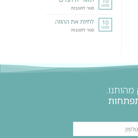
10
ספט
אישי
על
סגור לתגובות
–
תאוריית
המסע
לחיות את ההווה
הגלים
10
האישי
ספט
על
סגור לתגובות
של
לחיות
דני
את
ההווה
מהותנו.
תפתחות