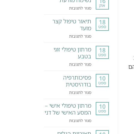
16
אוק
על
סגור לתגובות
נשימה
תיאור טיפול קצר
מודעת
18
ספט
מועד
על
סגור לתגובות
תיאור
מרתון טיפולי זוגי
טיפול
18
ספט
בטבע
קצר
מועד
על
סגור לתגובות
הם
מרתון
פסיכותרפיה
טיפולי
10
ספט
בודהיסטית
זוגי
בטבע
על
סגור לתגובות
פסיכותרפיה
מרתון טיפולי אישי –
בודהיסטית
10
ספט
המסע האישי של דני
על
סגור לתגובות
מרתון
תאוריית הגלים
טיפולי