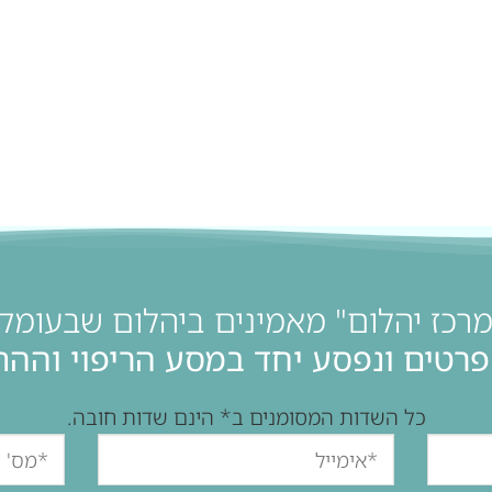
מרכז יהלום" מאמינים ביהלום שבעומק 
פרטים ונפסע יחד במסע הריפוי והה
כל השדות המסומנים ב* הינם שדות חובה.