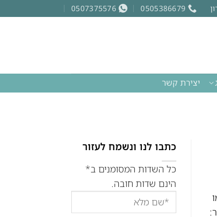
0507375576
0505386679
יצירת קשר
כתבו לנו ונשמח לעזור
כל השדות המסומנים ב*
הינם שדות חובה.
ו
: