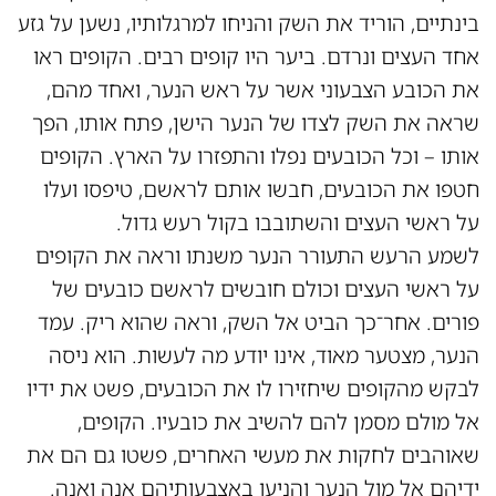
בינתיים, הוריד את השק והניחו למרגלותיו, נשען על גזע
אחד העצים ונרדם. ביער היו קופים רבים. הקופים ראו
את הכובע הצבעוני אשר על ראש הנער, ואחד מהם,
שראה את השק לצדו של הנער הישן, פתח אותו, הפך
אותו – וכל הכובעים נפלו והתפזרו על הארץ. הקופים
חטפו את הכובעים, חבשו אותם לראשם, טיפסו ועלו
על ראשי העצים והשתובבו בקול רעש גדול.
לשמע הרעש התעורר הנער משנתו וראה את הקופים
על ראשי העצים וכולם חובשים לראשם כובעים של
פורים. אחר־כך הביט אל השק, וראה שהוא ריק. עמד
הנער, מצטער מאוד, אינו יודע מה לעשות. הוא ניסה
לבקש מהקופים שיחזירו לו את הכובעים, פשט את ידיו
אל מולם מסמן להם להשיב את כובעיו. הקופים,
שאוהבים לחקות את מעשי האחרים, פשטו גם הם את
ידיהם אל מול הנער והניעו באצבעותיהם אנה ואנה.