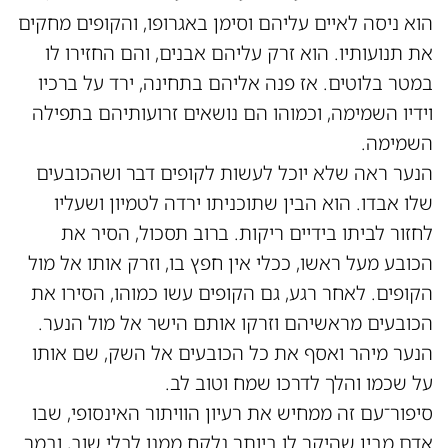
הוא ניסה לאיים עליהם וסימן באגרופו, והקופים מחקים
את תנועותיו. הוא זרק עליהם אבנים, והם החזירו לו
במטר בלוטים. אז פנה אליהם בתחינה, ירד על ברכיו
וידיו השמימה, וכמוהו הם נושאים זרועותיהם בתפילה
השמימה.
הנער ראה שלא יוכל לעשות לקופים דבר ושהכובעים
שלו אבדו. הוא הבין שתוכניתו ירדה לטמיון ושעליו
לחזור לביתו בידיים ריקות. ברוב תסכול, הסיר את
הכובע מעל ראשו, ככלי אין חפץ בו, וזרק אותו אל מול
הקופים. לאחר רגע, גם הקופים עשו כמוהו, הסירו את
הכובעים מראשיהם וזרקו אותם הישר אל מול הנער.
הנער מיהר ואסף את כל הכובעים אל השק, שם אותו
על שכמו והלך לדרכו שמח וטוב לב.
סיפור־עם זה ממחיש את רעיון הוויתור האינסופי, שבו
אדם מבין שהיקר לו ביותר נלקח ממנו לבלי שוב, ובמר