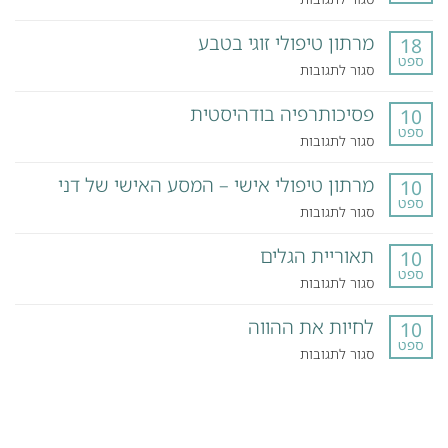
תיאור
מרתון טיפולי זוגי בטבע
טיפול
18
ספט
קצר
על
סגור לתגובות
מועד
מרתון
פסיכותרפיה בודהיסטית
טיפולי
10
ספט
זוגי
על
סגור לתגובות
בטבע
פסיכותרפיה
מרתון טיפולי אישי – המסע האישי של דני
בודהיסטית
10
ספט
על
סגור לתגובות
מרתון
תאוריית הגלים
טיפולי
10
ספט
אישי
על
סגור לתגובות
–
תאוריית
המסע
לחיות את ההווה
הגלים
10
האישי
ספט
על
סגור לתגובות
של
לחיות
דני
את
ההווה